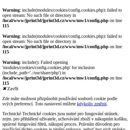
Warning
: include(modules/cookies/config.cookies.php): failed to
open stream: No such file or directory in
/local/www/jprint3d/jprint3d.cz/www/mw1/config.php
on line
115
Warning
: include(modules/cookies/config.cookies.php): failed to
open stream: No such file or directory in
/local/www/jprint3d/jprint3d.cz/www/mw1/config.php
on line
115
Warning
: include(): Failed opening
'modules/cookies/config.cookies.php' for inclusion
(include_path='.:/usr/share/php') in
/local/www/jprint3d/jprint3d.cz/www/mw1/config.php
on line
115
✖
Zavřít
Zde máte možnost přizpůsobit používání souborů cookie podle
svých preferencí. Toto nastavení můžete
kdykoliv změnit
.
Technické
Technické cookies jsou nutné pro fungování stránek,
zejm. pro přihlášení uživatele, uchovávání zboží v nákupním košíku,
správné fungování filtrů, nákupní proces. Právním důvodem pro
používání těchto cookies je plnění smlouvy, neboť bez nich stránky