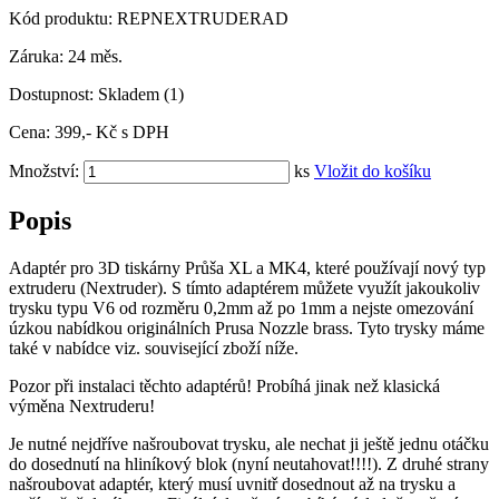
Kód produktu:
REPNEXTRUDERAD
Záruka:
24 měs.
Dostupnost:
Skladem
(1)
Cena:
399,-
Kč
s DPH
Množství:
ks
Vložit do košíku
Popis
Adaptér pro 3D tiskárny Průša XL a MK4, které používají nový typ
extruderu (Nextruder). S tímto adaptérem můžete využít jakoukoliv
trysku typu V6 od rozměru 0,2mm až po 1mm a nejste omezování
úzkou nabídkou originálních Prusa Nozzle brass. Tyto trysky máme
také v nabídce viz. související zboží níže.
Pozor při instalaci těchto adaptérů! Probíhá jinak než klasická
výměna Nextruderu!
Je nutné nejdříve našroubovat trysku, ale nechat ji ještě jednu otáčku
do dosednutí na hliníkový blok (nyní neutahovat!!!!). Z druhé strany
našroubovat adaptér, který musí uvnitř dosednout až na trysku a