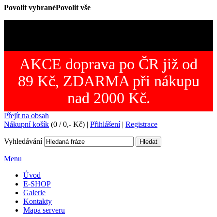
Povolit vybrané
Povolit vše
AKCE doprava po ČR již od
89 Kč, ZDARMA při nákupu
nad 2000 Kč.
Přejít na obsah
Nákupní košík
(0 /
0,-
Kč)
|
Přihlášení
|
Registrace
Vyhledávání
Hledat
Menu
Úvod
E-SHOP
Galerie
Kontakty
Mapa serveru