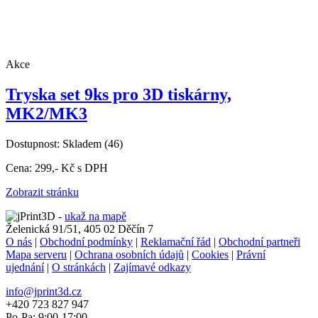
Akce
Tryska set 9ks pro 3D tiskárny,
MK2/MK3
Dostupnost:
Skladem
(46)
Cena:
299,-
Kč
s DPH
Zobrazit stránku
-
ukaž na mapě
Želenická 91/51, 405 02 Děčín 7
O nás
|
Obchodní podmínky
|
Reklamační řád
|
Obchodní partneři
Mapa serveru
|
Ochrana osobních údajů
|
Cookies
|
Právní
ujednání
|
O stránkách
|
Zajímavé odkazy
info@jprint3d.cz
+420 723 827 947
Po-Pa: 9:00-17:00