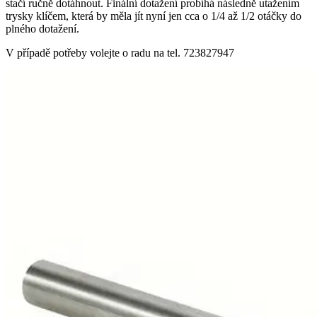
stačí ručně dotáhnout. Finální dotažení probíhá následně utažením
trysky klíčem, která by měla jít nyní jen cca o 1/4 až 1/2 otáčky do
plného dotažení.
V případě potřeby volejte o radu na tel. 723827947