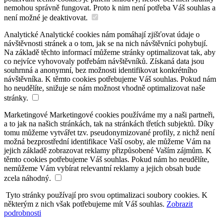
nemohou správně fungovat. Proto k nim není potřeba Váš souhlas a
není možné je deaktivovat.
Analytické
Analytické cookies nám pomáhají zjišťovat údaje o
návštěvnosti stránek a o tom, jak se na nich návštěvníci pohybují.
Na základě těchto informací můžeme stránky optimalizovat tak, aby
co nejvíce vyhovovaly potřebám návštěvníků. Získaná data jsou
souhrnná a anonymní, bez možnosti identifikovat konkrétního
návštěvníka. K těmto cookies potřebujeme Váš souhlas. Pokud nám
ho neudělíte, snižuje se nám možnost vhodně optimalizovat naše
stránky.
Marketingové
Marketingové cookies používáme my a naši partneři,
a to jak na našich stránkách, tak na stránkách třetích subjektů. Díky
tomu můžeme vytvářet tzv. pseudonymizované profily, z nichž není
možná bezprostřední identifikace Vaší osoby, ale můžeme Vám na
jejich základě zobrazovat reklamy přizpůsobené Vaším zájmům. K
těmto cookies potřebujeme Váš souhlas. Pokud nám ho neudělíte,
nemůžeme Vám vybírat relevantní reklamy a jejich obsah bude
zcela náhodný.
Tyto stránky používají pro svou optimalizaci soubory cookies. K
některým z nich však potřebujeme mít Váš souhlas.
Zobrazit
podrobnosti