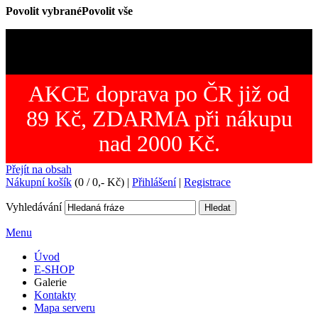
Povolit vybrané
Povolit vše
AKCE doprava po ČR již od
89 Kč, ZDARMA při nákupu
nad 2000 Kč.
Přejít na obsah
Nákupní košík
(0 /
0,-
Kč)
|
Přihlášení
|
Registrace
Vyhledávání
Hledat
Menu
Úvod
E-SHOP
Galerie
Kontakty
Mapa serveru