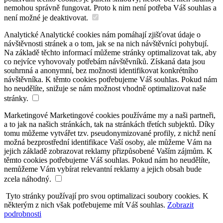
nemohou správně fungovat. Proto k nim není potřeba Váš souhlas a
není možné je deaktivovat.
Analytické
Analytické cookies nám pomáhají zjišťovat údaje o
návštěvnosti stránek a o tom, jak se na nich návštěvníci pohybují.
Na základě těchto informací můžeme stránky optimalizovat tak, aby
co nejvíce vyhovovaly potřebám návštěvníků. Získaná data jsou
souhrnná a anonymní, bez možnosti identifikovat konkrétního
návštěvníka. K těmto cookies potřebujeme Váš souhlas. Pokud nám
ho neudělíte, snižuje se nám možnost vhodně optimalizovat naše
stránky.
Marketingové
Marketingové cookies používáme my a naši partneři,
a to jak na našich stránkách, tak na stránkách třetích subjektů. Díky
tomu můžeme vytvářet tzv. pseudonymizované profily, z nichž není
možná bezprostřední identifikace Vaší osoby, ale můžeme Vám na
jejich základě zobrazovat reklamy přizpůsobené Vaším zájmům. K
těmto cookies potřebujeme Váš souhlas. Pokud nám ho neudělíte,
nemůžeme Vám vybírat relevantní reklamy a jejich obsah bude
zcela náhodný.
Tyto stránky používají pro svou optimalizaci soubory cookies. K
některým z nich však potřebujeme mít Váš souhlas.
Zobrazit
podrobnosti