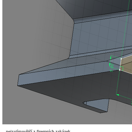
...nejzajímavější z firemních zakázek.