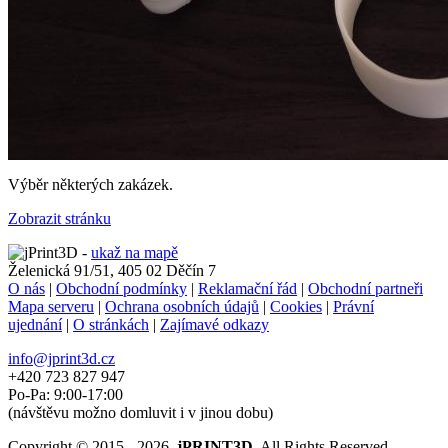
Výběr některých zakázek.
Zobrazit stránku
-
ukaž na mapě
Želenická 91/51, 405 02 Děčín 7
O nás
|
Obchodní podmínky
|
Reklamační řád
|
Obchodní partneři
Mapa serveru
|
Ochrana osobních údajů
|
Cookies
|
Právní
ujednání
|
O stránkách
|
Zajímavé odkazy
info@jprint3d.cz
+420 723 827 947
Po-Pa: 9:00-17:00
(návštěvu možno domluvit i v jinou dobu)
Copyright © 2015 - 2026,
jPRINT3D
. All Rights Reserved.