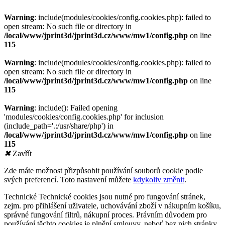
Warning
: include(modules/cookies/config.cookies.php): failed to
open stream: No such file or directory in
/local/www/jprint3d/jprint3d.cz/www/mw1/config.php
on line
115
Warning
: include(modules/cookies/config.cookies.php): failed to
open stream: No such file or directory in
/local/www/jprint3d/jprint3d.cz/www/mw1/config.php
on line
115
Warning
: include(): Failed opening
'modules/cookies/config.cookies.php' for inclusion
(include_path='.:/usr/share/php') in
/local/www/jprint3d/jprint3d.cz/www/mw1/config.php
on line
115
✖
Zavřít
Zde máte možnost přizpůsobit používání souborů cookie podle
svých preferencí. Toto nastavení můžete
kdykoliv změnit
.
Technické
Technické cookies jsou nutné pro fungování stránek,
zejm. pro přihlášení uživatele, uchovávání zboží v nákupním košíku,
správné fungování filtrů, nákupní proces. Právním důvodem pro
používání těchto cookies je plnění smlouvy, neboť bez nich stránky