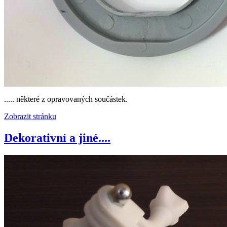
..... některé z opravovaných součástek.
Zobrazit stránku
Dekorativní a jiné....